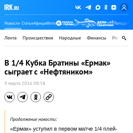
Новости
Статьи
Афиша
Фото
Погода
Ту
Лента
Происшествия
Народные
Финансы
Регионы
В 1/4 Кубка Братины «Ермак»
сыграет с «Нефтяником»
9 марта 2016 08:58
Продолжение новости:
«Ермак» уступил в первом матче 1/4 плей-