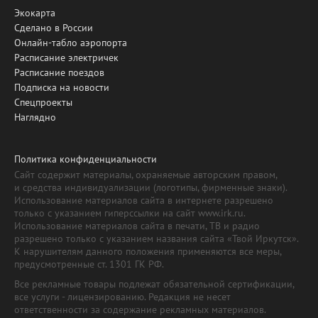
Экокарта
Сделано в России
Онлайн-табло аэропорта
Расписание электричек
Расписание поездов
Подписка на новости
Спецпроекты
Наглядно
Политика конфиденциальности
Сайт содержит материалы, охраняемые авторским правом,
и средства индивидуализации (логотипы, фирменные знаки).
Использование материалов сайта в интернете разрешено
только с указанием гиперссылки на сайт www.irk.ru.
Использование материалов сайта в печати, ТВ и радио
разрешено только с указанием названия сайта «Твой Иркутск».
К нарушителям данного положения применяются все меры,
предусмотренные ст. 1301 ГК РФ.
Все рекламные товары подлежат обязательной сертификации,
все услуги - лицензированию. Редакция не несет
ответственности за содержание рекламных материалов.