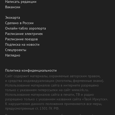
Написать редакции
Вакансии
Экокарта
Сделано в России
Онлайн-табло аэропорта
Расписание электричек
Расписание поездов
Подписка на новости
Спецпроекты
Наглядно
Политика конфиденциальности
Сайт содержит материалы, охраняемые авторским правом,
и средства индивидуализации (логотипы, фирменные знаки).
Использование материалов сайта в интернете разрешено
только с указанием гиперссылки на сайт www.irk.ru.
Использование материалов сайта в печати, ТВ и радио
разрешено только с указанием названия сайта «Твой Иркутск».
К нарушителям данного положения применяются все меры,
предусмотренные ст. 1301 ГК РФ.