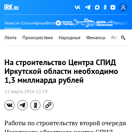
Новости
Статьи
Афиша
Фото
Погода
Ту
Лента
Происшествия
Народные
Финансы
Регионы
На строительство Центра СПИД
Иркутской области необходимо
1,3 миллиарда рублей
11 марта 2016 12:19
Работы по строительству второй очереди