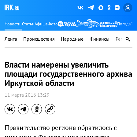
Новости
Статьи
Афиша
Фото
Погода
Ту
Лента
Происшествия
Народные
Финансы
Регионы
Власти намерены увеличить
площади государственного архива
Иркутской области
11 марта 2016 13:29
Правительство региона обратилось с