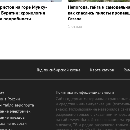
уристов на горе Мунку-
Непогода, тайга и самодельна
 Бурятии: хронология
как спаслись пилоты пропав
и подробности
Cessna
1 отзыв
Гид по сибирской кухне
Карта катков
Гол
Политика конфиденциальности
рта
Сайт содержит материалы, охраняемые 
о в России
и средства индивидуализации (логотип
н-табло аэропорта
знаки). Использование материалов сайт
ание электричек
разрешено только с указанием гиперсс
сание поездов
на сайт www.irk.ru. Использование мате
ска на новости
в печати, ТВ и радио разрешено только 
роекты