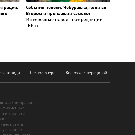
я рация:
События недели: Чебурашка, кони во
шего
Втором и пропавший самолет
Интересные новости от редакции
IRK.ru.
оса города
Лесное озеро
Весточка с передовой
авторским правом,
ы, фирменные
а в интернете
ылки
риалов сайта
с указанием