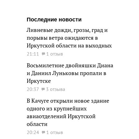
Последние новости
Ливневые дожди, грозы, град и
порывы ветра ожидаются в
Иркутской области на выходных
21:11
1 отзыв
Восьмилетние двойняшки Диана
и Даниил Луньковы пропали в
Иркутске
20:37
3 отзыва
В Качуге открыли новое здание
одного из крупнейших
авиаотделений Иркутской
области
20:24
1 отзыв