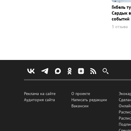
Гибель т
Сардык в
событий 
3 отзыва
Реклама на сайте
О проекте
Экока
Аудитория сайта
Написать редакции
Сделан
Вакансии
Онлай
Распис
Распи
Подпи
Спецп