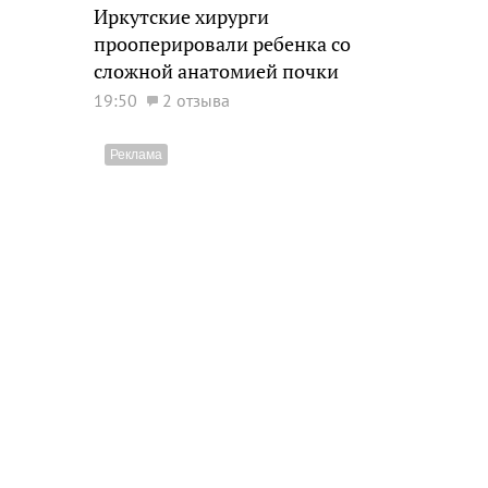
Иркутские хирурги
прооперировали ребенка со
сложной анатомией почки
19:50
2 отзыва