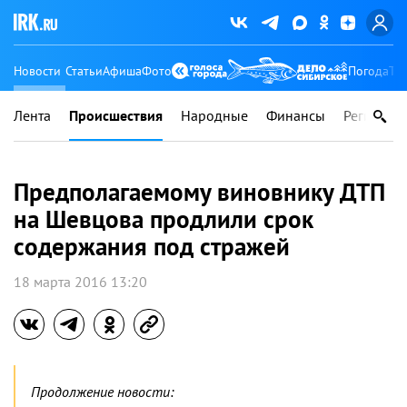
Новости
Статьи
Афиша
Фото
Погода
Ту
Лента
Происшествия
Народные
Финансы
Регионы
Предполагаемому виновнику ДТП
на Шевцова продлили срок
содержания под стражей
18 марта 2016 13:20
Продолжение новости: