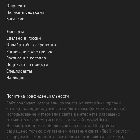
О проекте
Написать редакции
Вакансии
Экокарта
Сделано в России
Онлайн-табло аэропорта
Расписание электричек
Расписание поездов
Подписка на новости
Спецпроекты
Наглядно
Политика конфиденциальности
Сайт содержит материалы, охраняемые авторским правом,
и средства индивидуализации (логотипы, фирменные знаки).
Использование материалов сайта в интернете разрешено
только с указанием гиперссылки на сайт www.irk.ru.
Использование материалов сайта в печати, ТВ и радио
разрешено только с указанием названия сайта «Твой Иркутск».
К нарушителям данного положения применяются все меры,