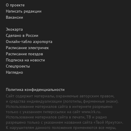
О проекте
Написать редакции
Вакансии
Экокарта
Сделано в России
Онлайн-табло аэропорта
Расписание электричек
Расписание поездов
Подписка на новости
Спецпроекты
Наглядно
Политика конфиденциальности
Сайт содержит материалы, охраняемые авторским правом,
и средства индивидуализации (логотипы, фирменные знаки).
Использование материалов сайта в интернете разрешено
только с указанием гиперссылки на сайт www.irk.ru.
Использование материалов сайта в печати, ТВ и радио
разрешено только с указанием названия сайта «Твой Иркутск».
К нарушителям данного положения применяются все меры,