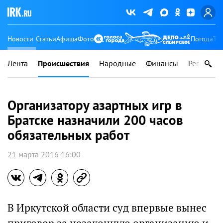
Новости
Статьи
Афиша
Фото
Погода
Ту
Лента
Происшествия
Народные
Финансы
Регионы
Организатору азартных игр в
Братске назначили 200 часов
обязательных работ
21 марта 2016 16:00
В Иркутской области суд впервые вынес