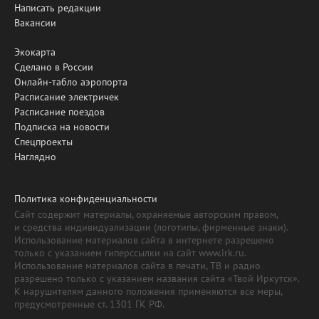
Написать редакции
Вакансии
Экокарта
Сделано в России
Онлайн-табло аэропорта
Расписание электричек
Расписание поездов
Подписка на новости
Спецпроекты
Наглядно
Политика конфиденциальности
Сайт содержит материалы, охраняемые авторским правом,
и средства индивидуализации (логотипы, фирменные знаки).
Использование материалов сайта в интернете разрешено
только с указанием гиперссылки на сайт www.irk.ru.
Использование материалов сайта в печати, ТВ и радио
разрешено только с указанием названия сайта «Твой Иркутск».
К нарушителям данного положения применяются все меры,
предусмотренные ст. 1301 ГК РФ.