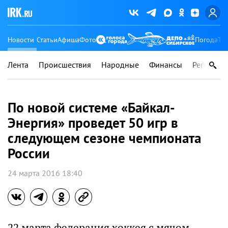
Новости
Статьи
Афиша
Фото
Погода
Ту
Лента
Происшествия
Народные
Финансы
Регионы
По новой системе «Байкал-
Энергия» проведет 50 игр в
следующем сезоне чемпионата
России
24 марта 2016 18:40
22 марта федерация хоккея с мячом