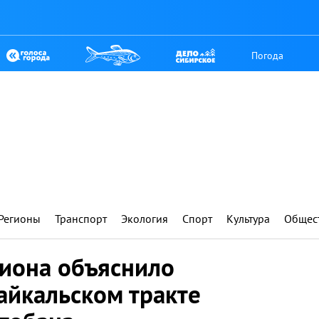
Погода
Регионы
Транспорт
Экология
Спорт
Культура
Общес
гиона объяснило
айкальском тракте