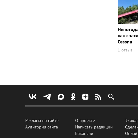
Непогода
как спас
Cessna
1 отзыв
Реклама на сайте
О проекте
Экока
Аудитория сайта
Написать редакции
Сделан
Вакансии
Онлай