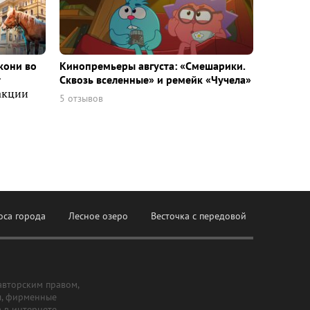
кони во
Кинопремьеры августа: «Смешарики.
т
Сквозь вселенные» и ремейк «Чучела»
акции
5 отзывов
оса города
Лесное озеро
Весточка с передовой
авторским правом,
ы, фирменные
а в интернете