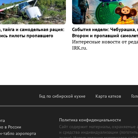
, тайга и самодельная рация:
События недели: Чебурашка, 
лись пилоты пропавшего
Втором и пропавший самоле
Интересные новости от ред
IRK.ru.
Гид по сибирской кухне
Карта катков
Гол
Политика конфиденциальности
рта
Сайт содержит материалы, охраняемые 
о в России
и средства индивидуализации (логотип
н-табло аэропорта
знаки). Использование материалов сайт