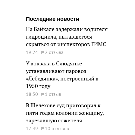
Последние новости
На Байкале задержали водителя
гидроцикла, пытавшегося
скрыться от инспекторов ГИМС
19:24
2 отзыва
У вокзала в Слюдянке
устанавливают паровоз
«Лебедянка», построенный в
1950 году
18:50
1 отзыв
В Шелехове суд приговорил к
пяти годам колонии женщину,
зарезавшую сожителя
17:49
10 отзывов