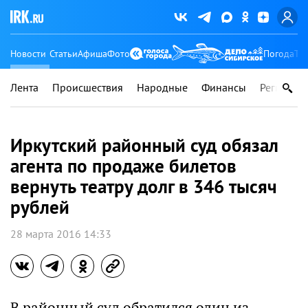
Новости
Статьи
Афиша
Фото
Погода
Ту
Лента
Происшествия
Народные
Финансы
Регионы
Иркутский районный суд обязал
агента по продаже билетов
вернуть театру долг в 346 тысяч
рублей
28 марта 2016 14:33
В районный суд обратился один из