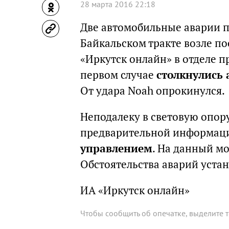
28 марта 2016 22:18
Две автомобильные аварии п
Байкальском тракте возле п
«Иркутск онлайн» в отделе 
первом случае
столкнулись 
От удара Noah опрокинулся.
Неподалеку в световую опору
предварительной информац
управлением
. На данный м
Обстоятельства аварий уста
ИА «Иркутск онлайн»
Чтобы сообщить об опечатке, выделите 