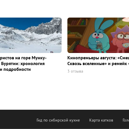
уристов на горе Мунку-
Кинопремьеры августа: «Сме
 Бурятии: хронология
Сквозь вселенные» и ремейк 
и подробности
3 отзыва
Гид по сибирской кухне
Карта катков
Гол