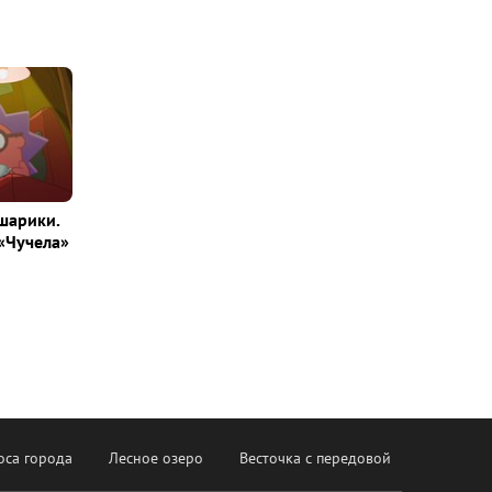
шарики.
«Чучела»
оса города
Лесное озеро
Весточка с передовой