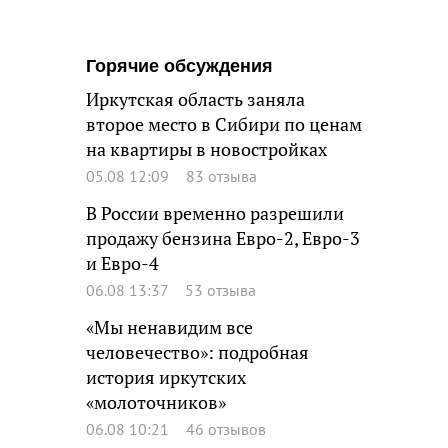
Горячие обсуждения
Иркутская область заняла
второе место в Сибири по ценам
на квартиры в новостройках
05.08 12:09
83 отзыва
В России временно разрешили
продажу бензина Евро-2, Евро-3
и Евро-4
06.08 13:37
53 отзыва
«Мы ненавидим все
человечество»: подробная
история иркутских
«молоточников»
06.08 10:21
46 отзывов