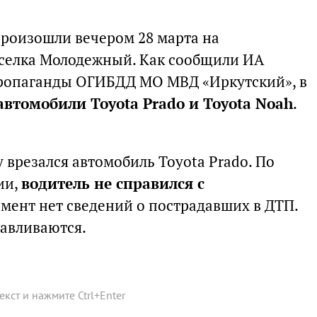
роизошли вечером 28 марта на
оселка Молодежный. Как сообщили ИА
пропаганды ОГИБДД МО МВД «Иркутский», в
автомобили Toyota Prado и Toyota Noah
.
 врезался автомобиль Toyota Prado. По
ии,
водитель не справился с
омент нет сведений о пострадавших в ДТП.
навливаются.
текст и нажмите
Ctrl
+
Enter