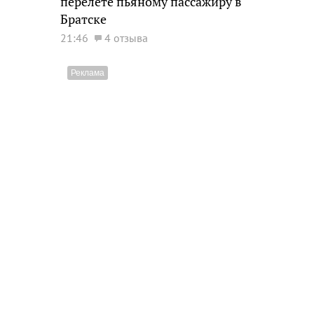
перелете пьяному пассажиру в
Братске
21:46
4 отзыва