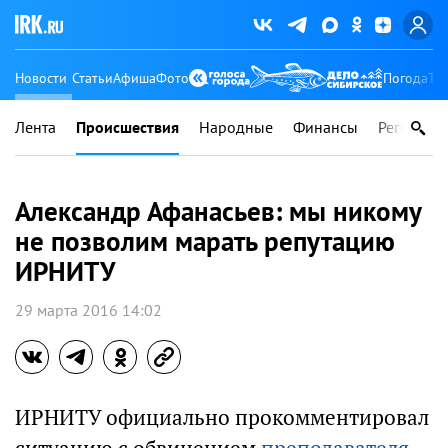
Новости
Статьи
Афиша
Фото
Погода
Ту
Лента
Происшествия
Народные
Финансы
Регионы
Александр Афанасьев: мы никому
не позволим марать репутацию
ИРНИТУ
29 марта 2016 14:02
ИРНИТУ официально прокомментировал