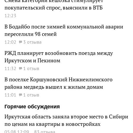
Смена категорий кешбэка стимулирует
покупательский спрос, выяснили в ВТБ
12:23
В Бодайбо после зимней коммунальной аварии
переселили 98 семей
12:02
3 отзыва
РЖД планирует возобновить поезда между
Иркутском и Пекином
11:32
1 отзыв
В поселке Коршуновский Нижнеилимского
района медведь вышел к жилым домам
11:01
1 отзыв
Горячие обсуждения
Иркутская область заняла второе место в Сибири
по ценам на квартиры в новостройках
05.08 12:09
83 отзыва