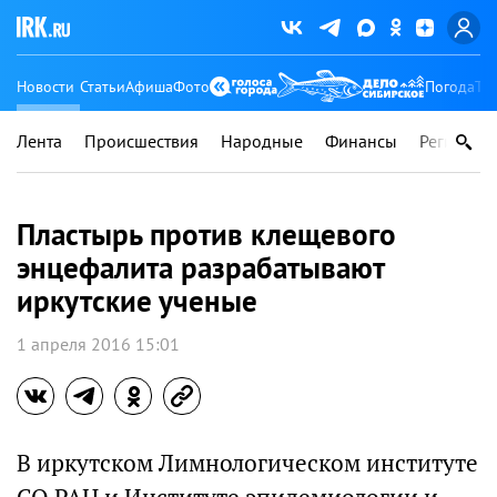
Новости
Статьи
Афиша
Фото
Погода
Ту
Лента
Происшествия
Народные
Финансы
Регионы
Пластырь против клещевого
энцефалита разрабатывают
иркутские ученые
1 апреля 2016 15:01
В иркутском Лимнологическом институте