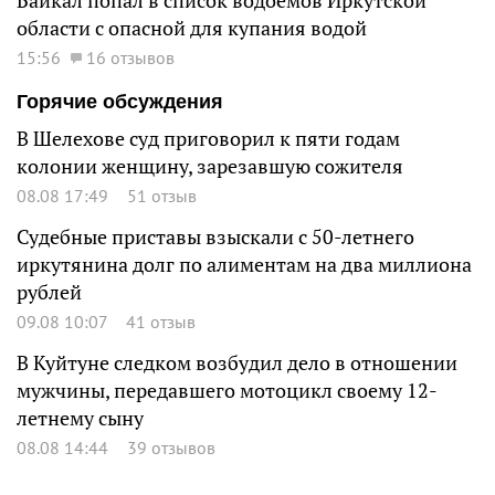
Байкал попал в список водоемов Иркутской
области с опасной для купания водой
15:56
16 отзывов
Горячие обсуждения
В Шелехове суд приговорил к пяти годам
колонии женщину, зарезавшую сожителя
08.08 17:49
51 отзыв
Судебные приставы взыскали с 50-летнего
иркутянина долг по алиментам на два миллиона
рублей
09.08 10:07
41 отзыв
В Куйтуне следком возбудил дело в отношении
мужчины, передавшего мотоцикл своему 12-
летнему сыну
08.08 14:44
39 отзывов