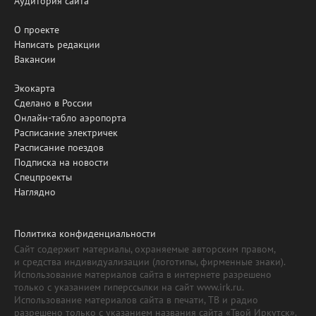
Аудитория сайта
О проекте
Написать редакции
Вакансии
Экокарта
Сделано в России
Онлайн-табло аэропорта
Расписание электричек
Расписание поездов
Подписка на новости
Спецпроекты
Наглядно
Политика конфиденциальности
Сайт содержит материалы, охраняемые авторским правом,
и средства индивидуализации (логотипы, фирменные знаки).
Использование материалов сайта в интернете разрешено
только с указанием гиперссылки на сайт www.irk.ru.
Использование материалов сайта в печати, ТВ и радио
разрешено только с указанием названия сайта «Твой Иркутск».