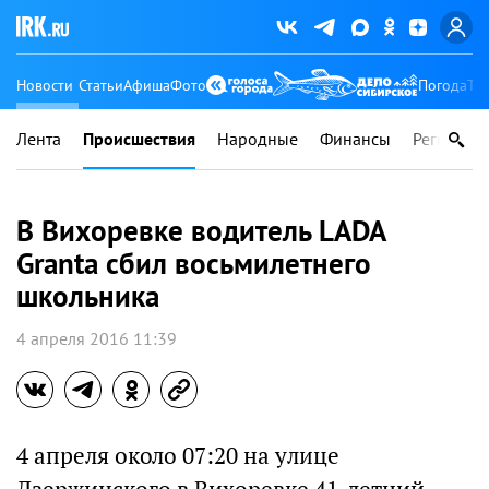
Новости
Статьи
Афиша
Фото
Погода
Ту
Лента
Происшествия
Народные
Финансы
Регионы
В Вихоревке водитель LADA
Granta сбил восьмилетнего
школьника
4 апреля 2016 11:39
4 апреля около 07:20 на улице