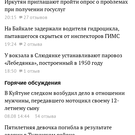
Иркутян приглашают пройти опрос о проблемах
при получении госуслуг
20:15
27 отзывов
На Байкале задержали водителя гидроцикла,
пытавшегося скрыться от инспекторов ГИМС
19:24
2 отзыва
У вокзала в Слюдянке устанавливают паровоз
«Лебедянка», построенный в 1950 году
18:50
1 отзыв
Горячие обсуждения
В Куйтуне следком возбудил дело в отношении
мужчины, передавшего мотоцикл своему 12-
летнему сыну
08.08 14:44
34 отзыва
Пятилетняя девочка погибла в результате
аварии в Тулунском районе