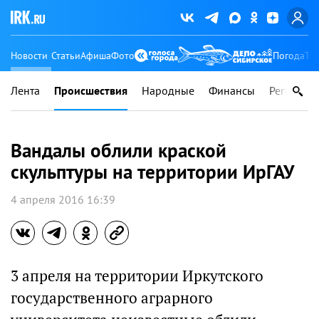
Новости
Статьи
Афиша
Фото
Погода
Ту
Лента
Происшествия
Народные
Финансы
Регионы
Вандалы облили краской
скульптуры на территории ИрГАУ
4 апреля 2016 16:39
3 апреля на территории Иркутского
государственного аграрного