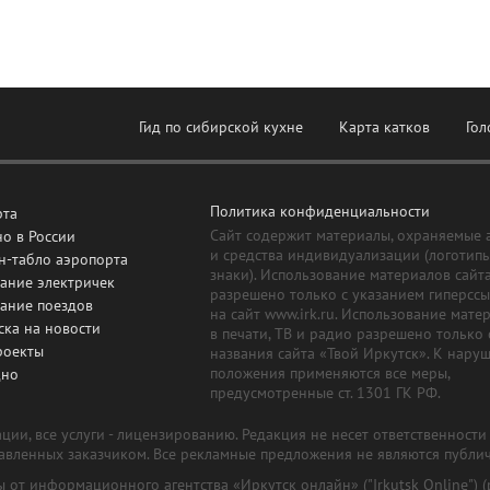
Гид по сибирской кухне
Карта катков
Гол
Политика конфиденциальности
рта
Сайт содержит материалы, охраняемые 
о в России
и средства индивидуализации (логотип
н-табло аэропорта
знаки). Использование материалов сайт
ание электричек
разрешено только с указанием гиперсс
сание поездов
на сайт www.irk.ru. Использование мате
ска на новости
в печати, ТВ и радио разрешено только 
роекты
названия сайта «Твой Иркутск». К нару
положения применяются все меры,
дно
предусмотренные ст. 1301 ГК РФ.
ии, все услуги - лицензированию. Редакция не несет ответственност
тавленных заказчиком. Все рекламные предложения не являются публи
лы от информационного агентства «Иркутск онлайн» ("Irkutsk Online