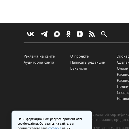
Реклама на сайте
О проекте
Экока
Аудитория сайта
Написать редакции
Сделан
Вакансии
Онлай
Распис
Распи
Подпи
Спецп
Нагля
Все рекламные товары подлежат обязательной сертификац
На информационном ресурсе применяются
изготовлена и размещена на основе материалов, предос
cookie-файлы. Оставаясь на сайте, вы
На сайте www.irk.ru размещаются в том числе и материа
подтверждаете свое
согласие
на их