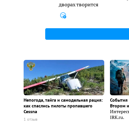
дворах творится
Непогода, тайга и самодельная рация:
События 
как спаслись пилоты пропавшего
Втором 
Cessna
Интерес
IRK.ru.
1 отзыв