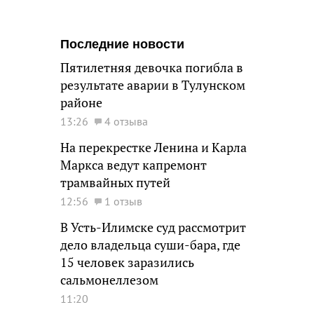
Последние новости
Пятилетняя девочка погибла в
результате аварии в Тулунском
районе
13:26
4 отзыва
На перекрестке Ленина и Карла
Маркса ведут капремонт
трамвайных путей
12:56
1 отзыв
В Усть-Илимске суд рассмотрит
дело владельца суши-бара, где
15 человек заразились
сальмонеллезом
11:20