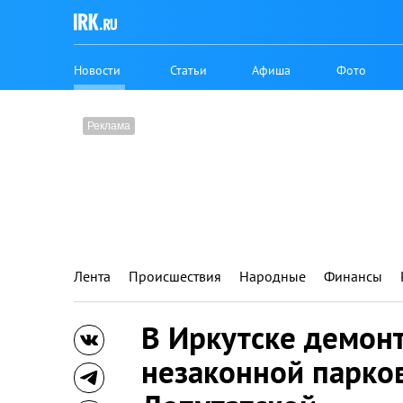
Новости
Статьи
Афиша
Фото
Лента
Происшествия
Народные
Финансы
В Иркутске демон
незаконной парко