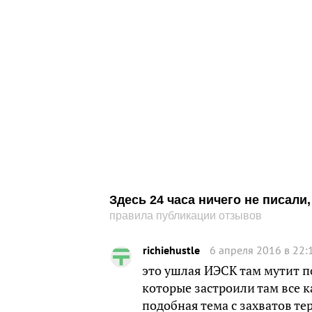
Здесь 24 часа ничего не писал
правила публикации отзывов
richiehustle
6 апреля 2016 в 22:
это ушлая ИЭСК там мутит п
которые застроили там все к
подобная тема с захватов т