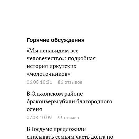
Горячие обсуждения
«Мы ненавидим все
человечество»: подробная
история иркутских
«молоточников»
06.08 10:21
86 отзывов
В Ольхонском районе
браконьеры убили благородного
оленя
07.08 10:09
33 отзыва
В Госдуме предложили
списывать семьям часть долга по