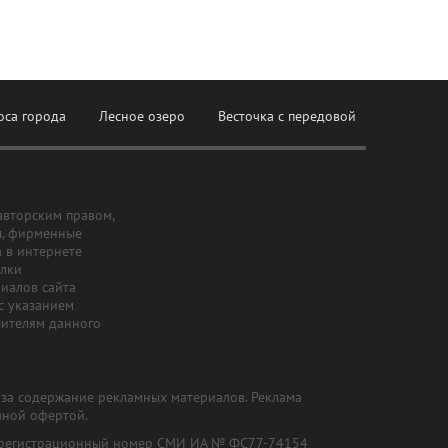
оса города
Лесное озеро
Весточка с передовой
авторским правом,
ы, фирменные
а в интернете
ылки
риалов сайта
с указанием
шителям данного
и за содержание рекламных материалов. Реклама
чной офертой.
") (регистрационный номер СМИ ИА № ФС77-74154