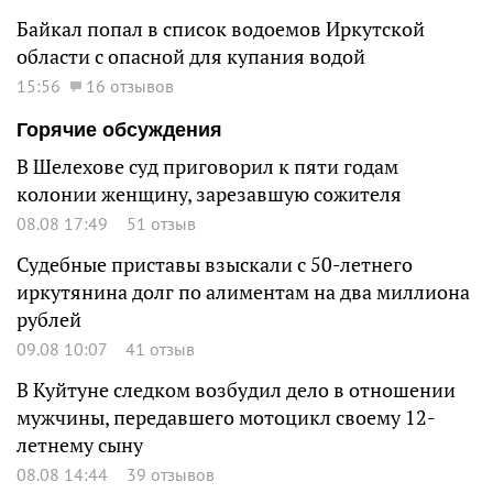
Байкал попал в список водоемов Иркутской
области с опасной для купания водой
15:56
16 отзывов
Горячие обсуждения
В Шелехове суд приговорил к пяти годам
колонии женщину, зарезавшую сожителя
08.08 17:49
51 отзыв
Судебные приставы взыскали с 50-летнего
иркутянина долг по алиментам на два миллиона
рублей
09.08 10:07
41 отзыв
В Куйтуне следком возбудил дело в отношении
мужчины, передавшего мотоцикл своему 12-
летнему сыну
08.08 14:44
39 отзывов