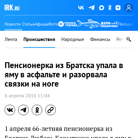
Новости
Статьи
Афиша
Фото
Погода
Ту
Лента
Происшествия
Народные
Финансы
Регионы
Пенсионерка из Братска упала в
яму в асфальте и разорвала
связки на ноге
6 апреля 2016 11:04
1 апреля 66-летняя пенсионерка из