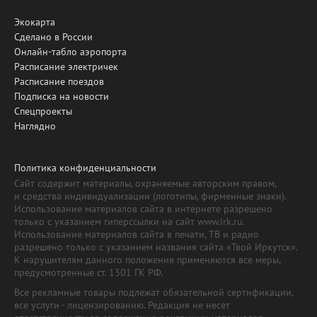
Экокарта
Сделано в России
Онлайн-табло аэропорта
Расписание электричек
Расписание поездов
Подписка на новости
Спецпроекты
Наглядно
Политика конфиденциальности
Сайт содержит материалы, охраняемые авторским правом,
и средства индивидуализации (логотипы, фирменные знаки).
Использование материалов сайта в интернете разрешено
только с указанием гиперссылки на сайт www.irk.ru.
Использование материалов сайта в печати, ТВ и радио
разрешено только с указанием названия сайта «Твой Иркутск».
К нарушителям данного положения применяются все меры,
предусмотренные ст. 1301 ГК РФ.
Все рекламные товары подлежат обязательной сертификации,
все услуги - лицензированию. Редакция не несет