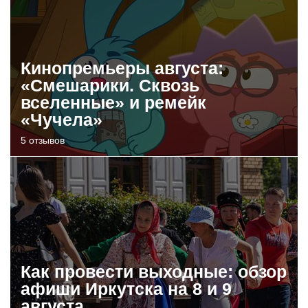
Кинопремьеры августа:
«Смешарики. Сквозь
вселенные» и ремейк
«Чучела»
5 отзывов
Как провести выходные: обзор
афиши Иркутска на 8 и 9
августа