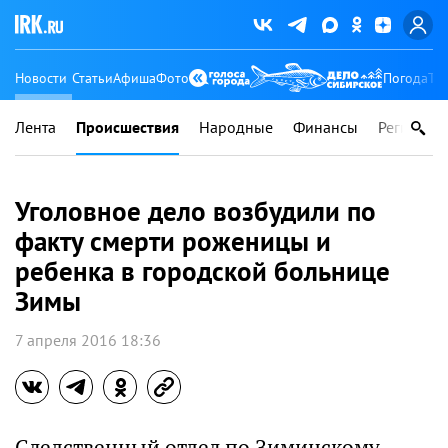
Новости
Статьи
Афиша
Фото
Погода
Ту
Лента
Происшествия
Народные
Финансы
Регионы
Уголовное дело возбудили по
факту смерти роженицы и
ребенка в городской больнице
Зимы
7 апреля 2016 18:36
Следственный отдел по Зиминскому