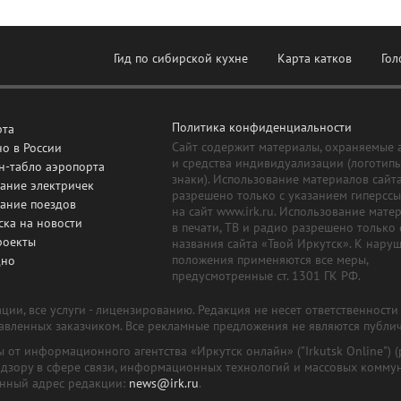
Гид по сибирской кухне
Карта катков
Гол
Политика конфиденциальности
рта
Сайт содержит материалы, охраняемые 
о в России
и средства индивидуализации (логотип
н-табло аэропорта
знаки). Использование материалов сайт
ание электричек
разрешено только с указанием гиперсс
сание поездов
на сайт www.irk.ru. Использование мате
ска на новости
в печати, ТВ и радио разрешено только 
роекты
названия сайта «Твой Иркутск». К нару
положения применяются все меры,
дно
предусмотренные ст. 1301 ГК РФ.
ии, все услуги - лицензированию. Редакция не несет ответственност
тавленных заказчиком. Все рекламные предложения не являются публи
лы от информационного агентства «Иркутск онлайн» ("Irkutsk Online
надзору в сфере связи, информационных технологий и массовых комму
онный адрес редакции:
news@irk.ru
.