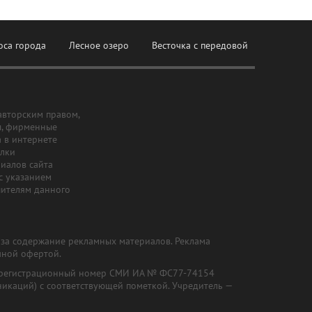
оса города
Лесное озеро
Весточка с передовой
авторским правом,
ы, фирменные
а в интернете
ылки
риалов сайта
с указанием
шителям данного
и за содержание рекламных материалов. Реклама
чной офертой.
") (регистрационный номер СМИ ИА № ФС77-74154
никаций) с соответствующей пометкой. Учредитель —