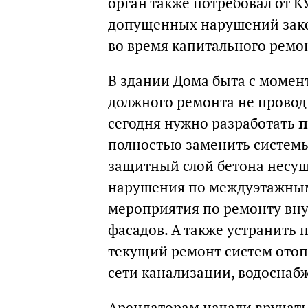
орган также потребовал от 
допущенных нарушений зако
во время капитального ремо
В здании Дома быта с момент
должного ремонта не провод
сегодня нужно разработать
п
полностью заменить системы
защитный слой бетона несущ
нарушения по междуэтажным
мероприятия по ремонту вн
фасадов. А также устранить
текущий ремонт систем отоп
сети канализации, водоснаб
Арендаторам начали вручать