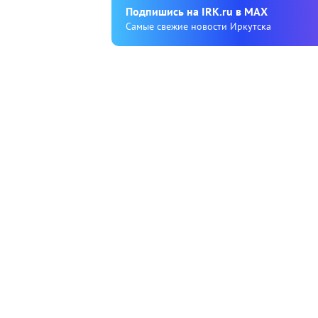
Подпишиcь на IRK.ru в MAX
Cамые свежие новости Иркутска