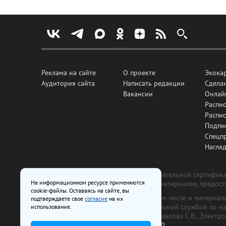
Реклама на сайте
О проекте
Экока
Аудитория сайта
Написать редакции
Сделан
Вакансии
Онлай
Распис
Распи
Подпи
Спецп
Нагля
Все рекламные товары подлежат обязательной сертификац
На информационном ресурсе применяются
изготовлена и размещена на основе материалов, предос
cookie-файлы. Оставаясь на сайте, вы
На сайте www.irk.ru размещаются в том числе и материа
подтверждаете свое
согласие
на их
от 29 октября 2018 г., выдан Федеральной службой по 
использование.
ООО «Ирк.ру». Главный редактор — Павлова С.В., Электр
Телефон редакции:
+7 (3952) 48-88-50