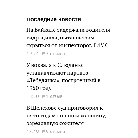
Последние новости
На Байкале задержали водителя
гидроцикла, пытавшегося
скрыться от инспекторов ГИМС
19:24
2 отзыва
У вокзала в Слюдянке
устанавливают паровоз
«Лебедянка», построенный в
1950 году
18:50
1 отзыв
В Шелехове суд приговорил к
пяти годам колонии женщину,
зарезавшую сожителя
17:49
9 отзывов