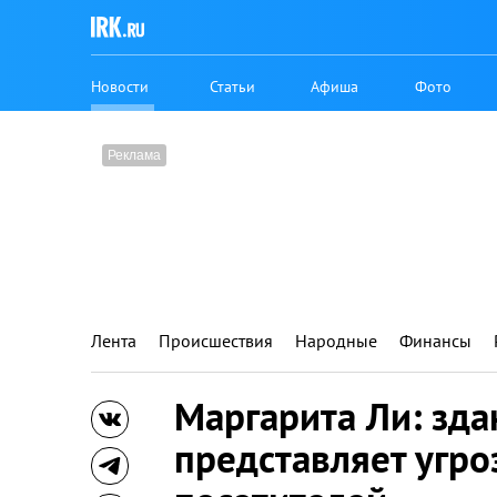
Новости
Статьи
Афиша
Фото
Лента
Происшествия
Народные
Финансы
Маргарита Ли: зд
представляет угро