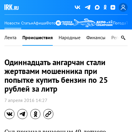
Новости
Статьи
Афиша
Фото
Погода
Ту
Лента
Происшествия
Народные
Финансы
Регионы
Одиннадцать ангарчан стали
жертвами мошенника при
попытке купить бензин по 25
рублей за литр
7 апреля 2016 14:27
Суд признал виновным 49-летнего