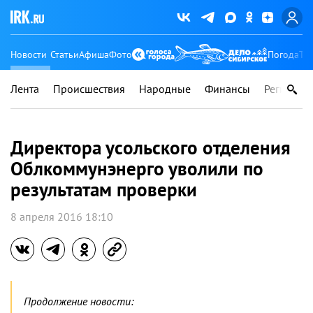
Новости
Статьи
Афиша
Фото
Погода
Ту
Лента
Происшествия
Народные
Финансы
Регионы
Директора усольского отделения
Облкоммунэнерго уволили по
результатам проверки
8 апреля 2016 18:10
Продолжение новости: