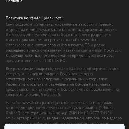
Наглядно
Политика конфиденциальности
Сайт содержит материалы, охраняемые авторским правом,
и средства индивидуализации (логотипы, фирменные знаки).
Использование материалов сайта в интернете разрешено
только с указанием гиперссылки на сайт www.irk.ru.
Использование материалов сайта в печати, ТВ и радио
разрешено только с указанием названия сайта «Твой Иркутск».
К нарушителям данного положения применяются все меры,
предусмотренные ст. 1301 ГК РФ.
Все рекламные товары подлежат обязательной сертификации,
все услуги - лицензированию. Редакция не несет
ответственности за содержание рекламных материалов.
Реклама изготовлена и размещена на основе материалов,
предоставленных заказчиком. Все рекламные предложения не
являются публичной офертой.
На сайте www.irk.ru размещаются в том числе и материалы
от информационного агентства «Иркутск онлайн» ("Irkutsk
Online") (регистрационный номер СМИ ИА № ФС77-74154
от 29 октября 2018 г., выдан Федеральной службой по надзору
в сфере связи, информационных технологий и массовых
коммуникаций) с соответствующей пометкой. Учредитель —