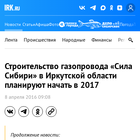
Новости
Статьи
Афиша
Фото
Погода
Ту
Лента
Происшествия
Народные
Финансы
Регионы
Строительство газопровода «Сила
Сибири» в Иркутской области
планируют начать в 2017
8 апреля 2016 09:08
Продолжение новости: