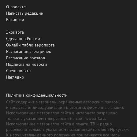
О проекте
Написать редакции
Вакансии
Экокарта
Сделано в России
Онлайн-табло аэропорта
Расписание электричек
Расписание поездов
Подписка на новости
Спецпроекты
Наглядно
Политика конфиденциальности
Сайт содержит материалы, охраняемые авторским правом,
и средства индивидуализации (логотипы, фирменные знаки).
Использование материалов сайта в интернете разрешено
только с указанием гиперссылки на сайт www.irk.ru.
Использование материалов сайта в печати, ТВ и радио
разрешено только с указанием названия сайта «Твой Иркутск».
К нарушителям данного положения применяются все меры,