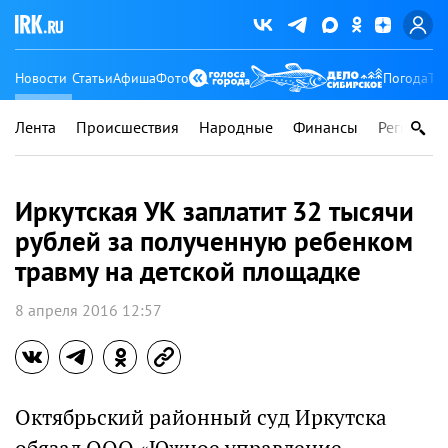
Новости
Статьи
Афиша
Фото
Погода
Ту
Лента
Происшествия
Народные
Финансы
Регионы
Иркутская УК заплатит 32 тысячи
рублей за полученную ребенком
травму на детской площадке
8 апреля 2016 12:57
Октябрьский районный суд Иркутска