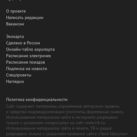
О проекте
Написать редакции
Вакансии
Экокарта
Сделано в России
Онлайн-табло аэропорта
Расписание электричек
Расписание поездов
Подписка на новости
Спецпроекты
Наглядно
Политика конфиденциальности
Сайт содержит материалы, охраняемые авторским правом,
и средства индивидуализации (логотипы, фирменные знаки).
Использование материалов сайта в интернете разрешено
только с указанием гиперссылки на сайт www.irk.ru.
Использование материалов сайта в печати, ТВ и радио
разрешено только с указанием названия сайта «Твой Иркутск».