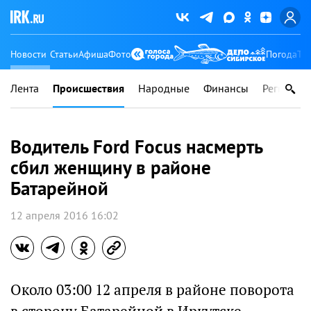
Новости
Статьи
Афиша
Фото
Погода
Ту
Лента
Происшествия
Народные
Финансы
Регионы
Водитель Ford Focus насмерть
сбил женщину в районе
Батарейной
12 апреля 2016 16:02
Около 03:00 12 апреля в районе поворота