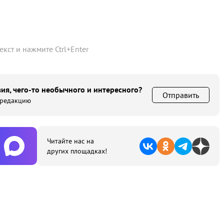
текст и нажмите
Ctrl
+
Enter
ия, чего-то необычного и интересного?
Отправить
 редакцию
Читайте нас на
других площадках!