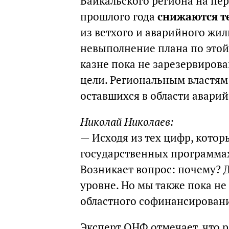
Байкальского региона на пери
прошлого года
снижаются т
из ветхого и аварийного жил
невыполнение плана по этой 
казне пока не зарезервиров
цели. Региональным властям
оставшихся в области авари
Николай Николаев:
— Исходя из тех цифр, которы
государственных программах
Возникает вопрос: почему? Д
уровне. Но мы также пока 
областного софинансирован
Эксперт ОНФ отмечает, что 