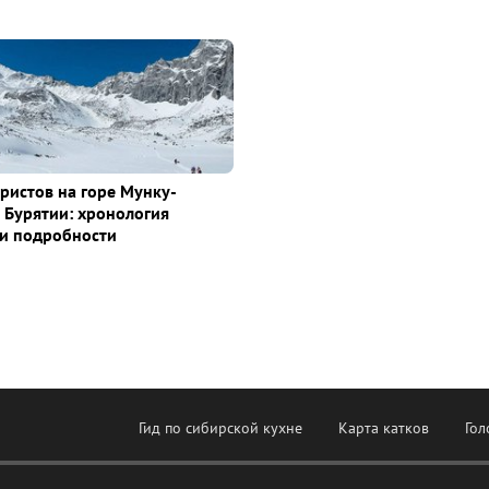
уристов на горе Мунку-
 Бурятии: хронология
и подробности
Гид по сибирской кухне
Карта катков
Гол