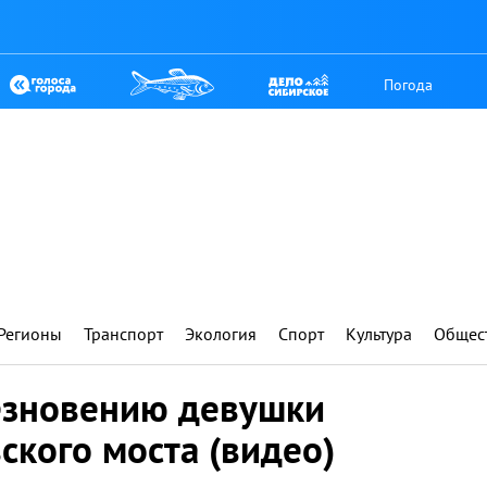
Погода
Регионы
Транспорт
Экология
Спорт
Культура
Общес
езновению девушки
вского моста (видео)