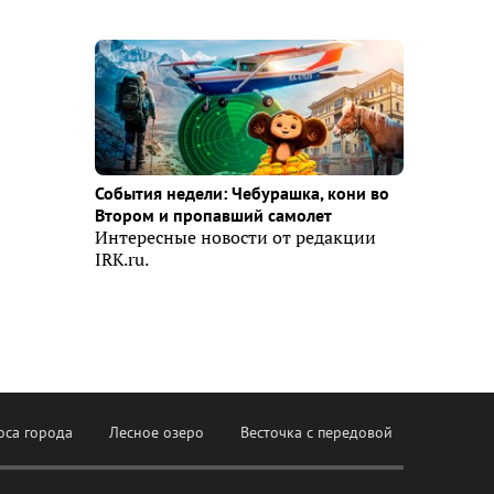
События недели: Чебурашка, кони во
Втором и пропавший самолет
Интересные новости от редакции
IRK.ru.
оса города
Лесное озеро
Весточка с передовой