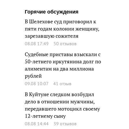
Горячие обсуждения
В Шелехове суд приговорил к
пяти годам колонии женщину,
зарезавшую сожителя
08.08 17:49
50 отзывов
Судебные приставы взыскали с
50-летнего иркутянина долг по
алиментам на два миллиона
рублей
09.08 10:07
41 отзыв
В Куйтуне следком возбудил
дело в отношении мужчины,
передавшего мотоцикл своему
12-летнему сыну
08.08 14:44
39 отзывов