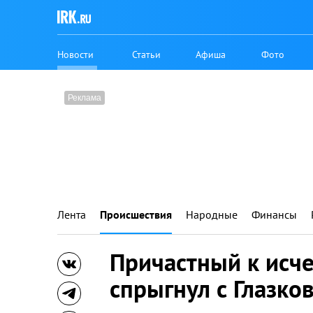
Новости
Статьи
Афиша
Фото
Лента
Происшествия
Народные
Финансы
Причастный к исч
спрыгнул с Глазко