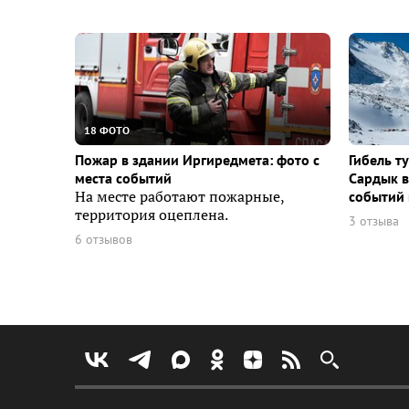
18 ФОТО
Пожар в здании Иргиредмета: фото с
Гибель т
места событий
Сардык в
На месте работают пожарные,
событий 
территория оцеплена.
3 отзыва
6 отзывов