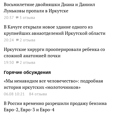
Восьмилетние двойняшки Диана и Даниил
Луньковы пропали в Иркутске
20:37
3 отзыва
В Качуге открыли новое здание одного из
крупнейших авиаотделений Иркутской области
20:24
2 отзыва
Иркутские хирурги прооперировали ребенка со
сложной анатомией почки
19:50
2 отзыва
Горячие обсуждения
«Мы ненавидим все человечество»: подробная
история иркутских «молоточников»
06.08 10:21
84 отзыва
В России временно разрешили продажу бензина
Евро-2, Евро-3 и Евро-4