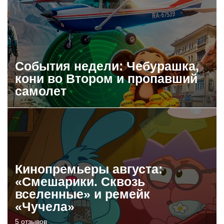
События недели: Чебурашка,
кони во Втором и пропавший
самолет
Кинопремьеры августа:
«Смешарики. Сквозь
вселенные» и ремейк
«Чучела»
5 отзывов