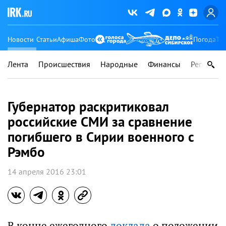
Новости
Статьи
Афиша
Фото
Погода
Ту
Лента
Происшествия
Народные
Финансы
Регионы
Губернатор раскритиковал
российские СМИ за сравнение
погибшего в Сирии военного с
Рэмбо
14 апреля 2016 23:01
В конце ежегодного
доклада
о положении