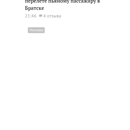
перелете пьяному пассажиру в
Братске
21:46
4 отзыва