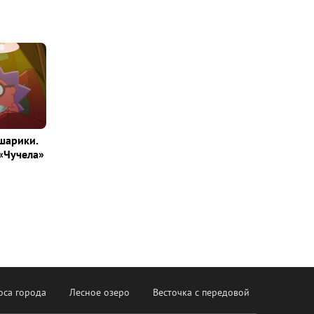
шарики.
«Чучела»
оса города
Лесное озеро
Весточка с передовой