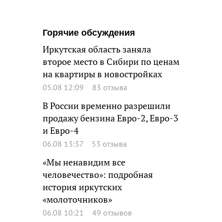
Горячие обсуждения
Иркутская область заняла
второе место в Сибири по ценам
на квартиры в новостройках
05.08 12:09
83 отзыва
В России временно разрешили
продажу бензина Евро-2, Евро-3
и Евро-4
06.08 13:37
53 отзыва
«Мы ненавидим все
человечество»: подробная
история иркутских
«молоточников»
06.08 10:21
49 отзывов