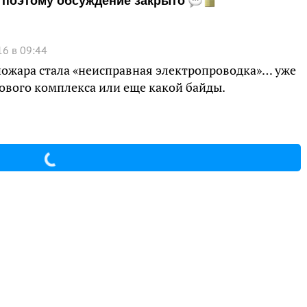
и, поэтому обсуждение закрыто
16 в 09:44
пожара стала «неисправная электропроводка»… уже
ового комплекса или еще какой байды.