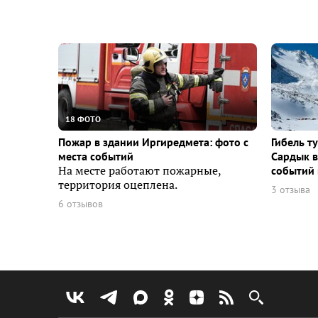
18 ФОТО
Пожар в здании Иргиредмета: фото с
Гибель т
места событий
Сардык в
На месте работают пожарные,
событий 
территория оцеплена.
3 отзыва
6 отзывов