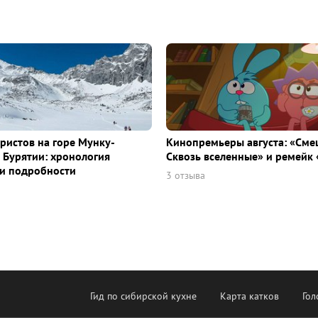
уристов на горе Мунку-
Кинопремьеры августа: «Сме
 Бурятии: хронология
Сквозь вселенные» и ремейк 
и подробности
3 отзыва
Гид по сибирской кухне
Карта катков
Гол