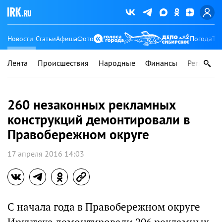
Новости
Статьи
Афиша
Фото
Погода
Ту
Лента
Происшествия
Народные
Финансы
Регионы
260 незаконных рекламных
конструкций демонтировали в
Правобережном округе
17 апреля 2016 14:03
С начала года в Правобережном округе