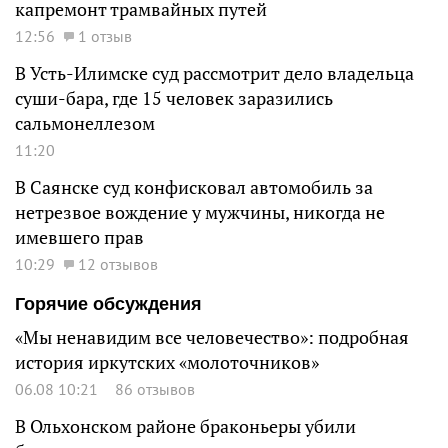
капремонт трамвайных путей
12:56
1 отзыв
В Усть-Илимске суд рассмотрит дело владельца
суши-бара, где 15 человек заразились
сальмонеллезом
11:20
В Саянске суд конфисковал автомобиль за
нетрезвое вождение у мужчины, никогда не
имевшего прав
10:29
12 отзывов
Горячие обсуждения
«Мы ненавидим все человечество»: подробная
история иркутских «молоточников»
06.08 10:21
86 отзывов
В Ольхонском районе браконьеры убили