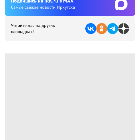
Подпишиcь на IRK.ru в MAX
Cамые свежие новости Иркутска
Читайте нас на других
площадках!