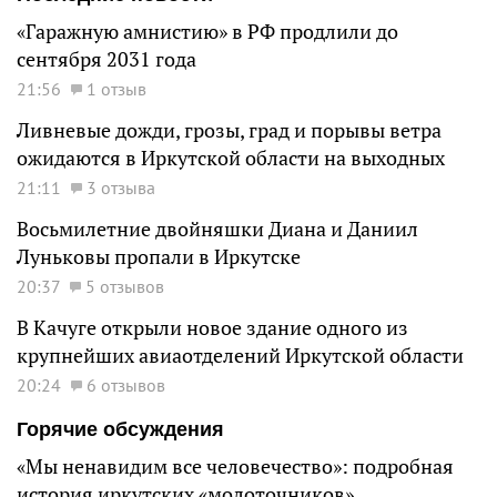
«Гаражную амнистию» в РФ продлили до
сентября 2031 года
21:56
1 отзыв
Ливневые дожди, грозы, град и порывы ветра
ожидаются в Иркутской области на выходных
21:11
3 отзыва
Восьмилетние двойняшки Диана и Даниил
Луньковы пропали в Иркутске
20:37
5 отзывов
В Качуге открыли новое здание одного из
крупнейших авиаотделений Иркутской области
20:24
6 отзывов
Горячие обсуждения
«Мы ненавидим все человечество»: подробная
история иркутских «молоточников»