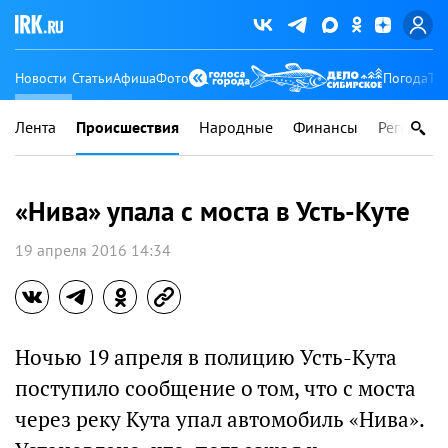
Новости
Статьи
Афиша
Фото
Погода
Ту
Лента
Происшествия
Народные
Финансы
Регионы
«Нива» упала с моста в Усть-Куте
19 апреля 2016 14:34
Ночью 19 апреля в полицию Усть-Кута
поступило сообщение о том, что с моста
через реку Кута упал автомобиль «Нива».