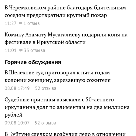
В Черемховском районе благодаря бдительным
соседям предотвратили крупный пожар
11:27
1 отзыв
Комику Азамату Мусагалиеву подарили коня на
фестивале в Иркутской области
11:01
33 отзыва
Горячие обсуждения
В Шелехове суд приговорил к пяти годам
колонии женщину, зарезавшую сожителя
08.08 17:49
52 отзыва
Судебные приставы взыскали с 50-летнего
иркутянина долг по алиментам на два миллиона
рублей
09.08 10:07
52 отзыва
В Куйтуне следком возбудил дело в отношении