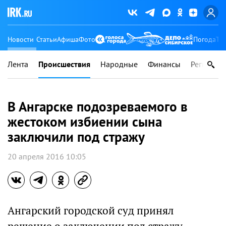
Новости
Статьи
Афиша
Фото
Погода
Ту
Лента
Происшествия
Народные
Финансы
Регионы
В Ангарске подозреваемого в
жестоком избиении сына
заключили под стражу
20 апреля 2016 10:05
Ангарский городской суд принял