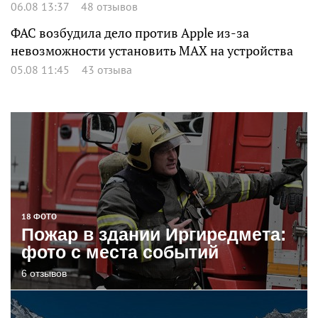
06.08 13:37
48 отзывов
ФАС возбудила дело против Apple из-за
невозможности установить MAX на устройства
05.08 11:45
43 отзыва
18 ФОТО
Пожар в здании Иргиредмета:
фото с места событий
6 отзывов