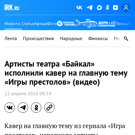
Новости
Статьи
Афиша
Фото
Погода
Ту
Лента
Происшествия
Народные
Финансы
Регионы
Артисты театра «Байкал»
исполнили кавер на главную тему
«Игры престолов» (видео)
22 апреля 2016 08:59
Кавер на главную тему из сериала «Игра