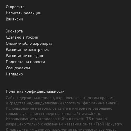
О проекте
Написать редакции
Вакансии
Экокарта
Сделано в России
Онлайн-табло аэропорта
Расписание электричек
Расписание поездов
Подписка на новости
Спецпроекты
Наглядно
Политика конфиденциальности
Сайт содержит материалы, охраняемые авторским правом,
и средства индивидуализации (логотипы, фирменные знаки).
Использование материалов сайта в интернете разрешено
только с указанием гиперссылки на сайт www.irk.ru.
Использование материалов сайта в печати, ТВ и радио
разрешено только с указанием названия сайта «Твой Иркутск».
К нарушителям данного положения применяются все меры,