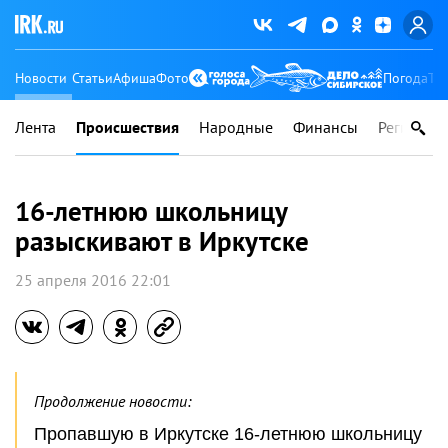
Новости
Статьи
Афиша
Фото
Погода
Ту
Лента
Происшествия
Народные
Финансы
Регионы
16-летнюю школьницу
разыскивают в Иркутске
25 апреля 2016 22:01
Продолжение новости:
Пропавшую в Иркутске 16-летнюю школьницу