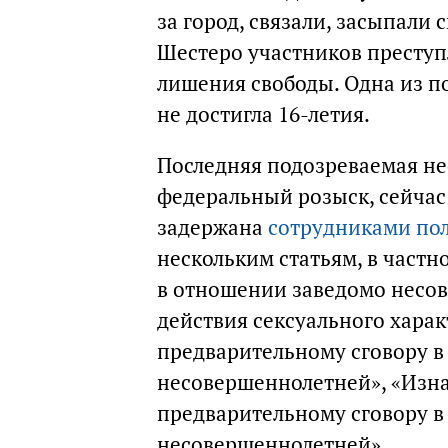
за город, связали, засыпали 
Шестеро участников преступл
лишения свободы. Одна из п
не достигла 16-летия.
Последняя подозреваемая нес
федеральный розыск, сейчас 
задержана
сотрудниками по
нескольким статьям, в частн
в отношении заведомо несо
действия сексуального хара
предварительному сговору 
несовершеннолетней», «Изна
предварительному сговору 
несовершеннолетней».