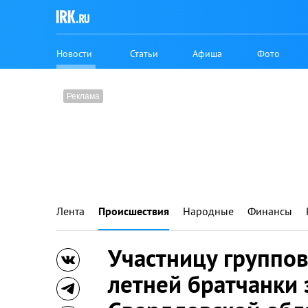
Новости
Статьи
Афиша
Фото
Лента
Происшествия
Народные
Финансы
Участницу группов
летней братчанки 