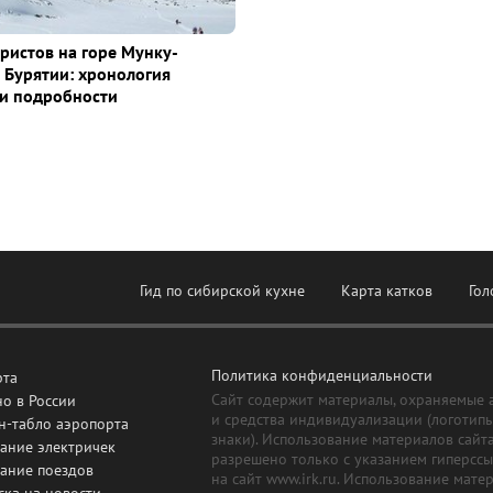
уристов на горе Мунку-
 Бурятии: хронология
и подробности
Гид по сибирской кухне
Карта катков
Гол
Политика конфиденциальности
рта
Сайт содержит материалы, охраняемые 
о в России
и средства индивидуализации (логотип
н-табло аэропорта
знаки). Использование материалов сайт
ание электричек
разрешено только с указанием гиперсс
сание поездов
на сайт www.irk.ru. Использование мате