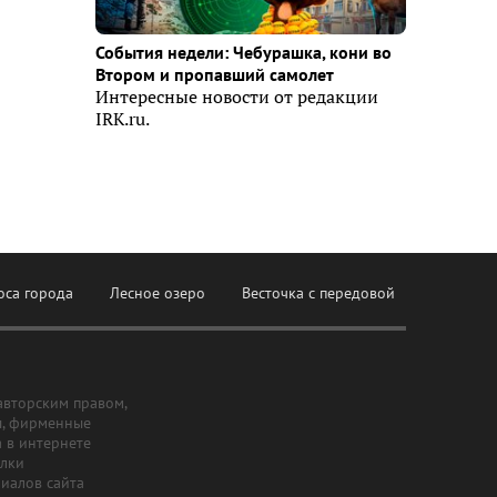
События недели: Чебурашка, кони во
Втором и пропавший самолет
Интересные новости от редакции
IRK.ru.
оса города
Лесное озеро
Весточка с передовой
авторским правом,
ы, фирменные
а в интернете
ылки
риалов сайта