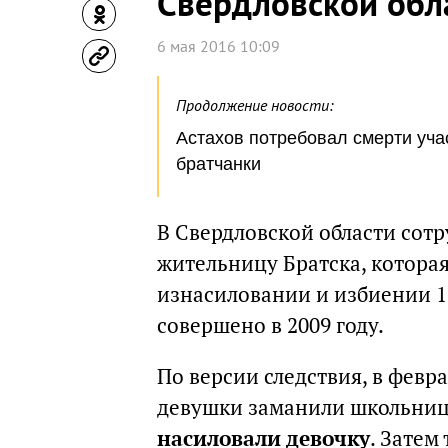
Свердловской обл
6 мая 2016 10:09
Продолжение новости:
Астахов потребовал смерти уча
братчанки
В Свердловской области сот
жительницу Братска, котора
изнасиловании и избиении 1
совершено в 2009 году.
По версии следствия, в февр
девушки заманили школьниц
насиловали девочку
. Затем