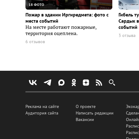
18 ФОТО
Пожар в здании Иргиредмета: фото с
Гибель т
места событий
Сардык в
На месте работают пожарные,
событий 
территория оцеплена.
3 отзыва
6 отзывов
Реклама на сайте
О проекте
Экока
Аудитория сайта
Написать редакции
Сделан
Вакансии
Онлай
Распис
Распи