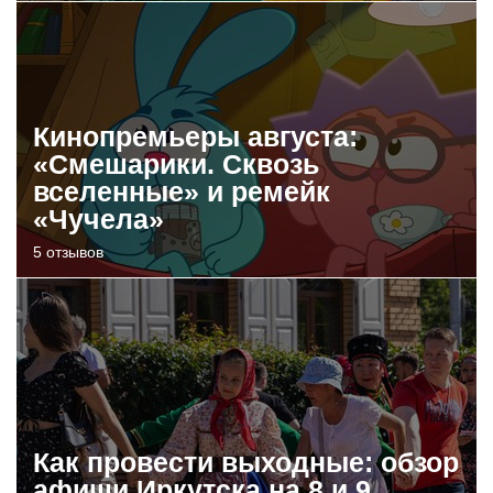
Кинопремьеры августа:
«Смешарики. Сквозь
вселенные» и ремейк
«Чучела»
5 отзывов
Как провести выходные: обзор
афиши Иркутска на 8 и 9