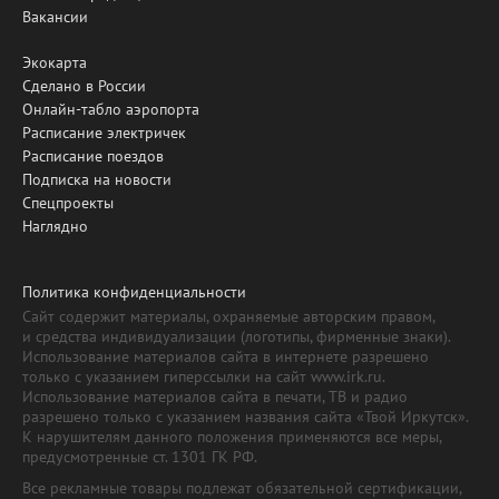
Вакансии
Экокарта
Сделано в России
Онлайн-табло аэропорта
Расписание электричек
Расписание поездов
Подписка на новости
Спецпроекты
Наглядно
Политика конфиденциальности
Сайт содержит материалы, охраняемые авторским правом,
и средства индивидуализации (логотипы, фирменные знаки).
Использование материалов сайта в интернете разрешено
только с указанием гиперссылки на сайт www.irk.ru.
Использование материалов сайта в печати, ТВ и радио
разрешено только с указанием названия сайта «Твой Иркутск».
К нарушителям данного положения применяются все меры,
предусмотренные ст. 1301 ГК РФ.
Все рекламные товары подлежат обязательной сертификации,