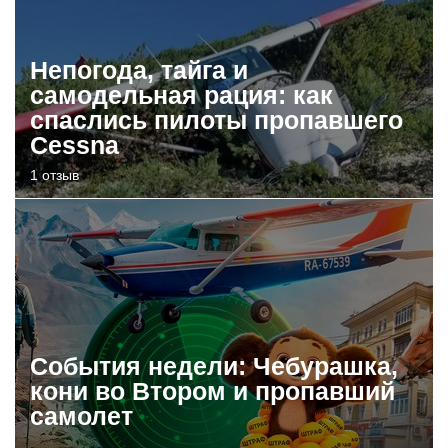
Непогода, тайга и
самодельная рация: как
спаслись пилоты пропавшего
Cessna
1 отзыв
События недели: Чебурашка,
кони во Втором и пропавший
самолет