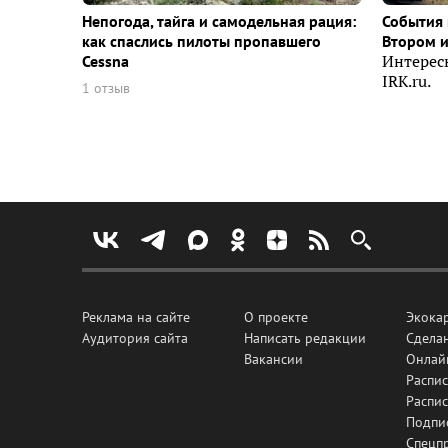
Непогода, тайга и самодельная рация:
События 
как спаслись пилоты пропавшего
Втором 
Cessna
Интерес
IRK.ru.
1 отзыв
Реклама на сайте
О проекте
Экока
Аудитория сайта
Написать редакции
Сделан
Вакансии
Онлай
Распис
Распи
Подпи
Спецп