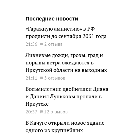
Последние новости
«Гаражную амнистию» в РФ
продлили до сентября 2031 года
21:56
2 отзыва
Ливневые дожди, грозы, град и
порывы ветра ожидаются в
Иркутской области на выходных
21:11
5 отзывов
Восьмилетние двойняшки Диана
и Даниил Луньковы пропали в
Иркутске
20:37
12 отзывов
В Качуге открыли новое здание
одного из крупнейших