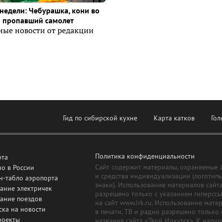
недели: Чебурашка, кони во
и пропавший самолет
ные новости от редакции
Гид по сибирской кухне
Карта катков
Гол
Политика конфиденциальности
рта
Сайт содержит материалы, охраняемые 
о в России
и средства индивидуализации (логотип
н-табло аэропорта
знаки). Использование материалов сайт
ание электричек
разрешено только с указанием гиперсс
сание поездов
на сайт www.irk.ru. Использование мате
ска на новости
в печати, ТВ и радио разрешено только 
роекты
названия сайта «Твой Иркутск». К нару