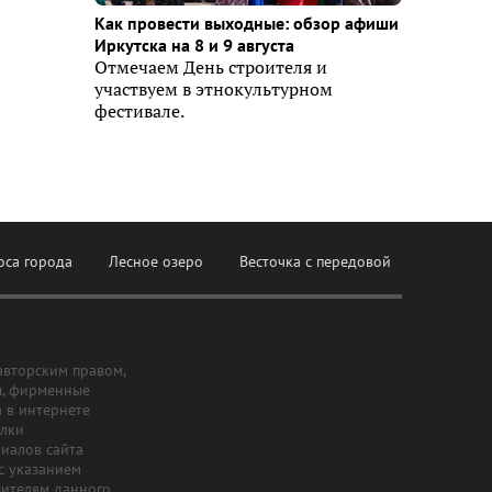
Как провести выходные: обзор афиши
Иркутска на 8 и 9 августа
Отмечаем День строителя и
участвуем в этнокультурном
фестивале.
оса города
Лесное озеро
Весточка с передовой
авторским правом,
ы, фирменные
а в интернете
ылки
риалов сайта
с указанием
шителям данного