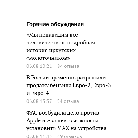
Горячие обсуждения
«Мы ненавидим все
человечество»: подробная
история иркутских
«молоточников»
06.08 10:21
84 отзыва
В России временно разрешили
продажу бензина Евро-2, Евро-3
и Евро-4
06.08 13:37
54 отзыва
ФАС возбудила дело против
Apple из-за невозможности
установить MAX на устройства
05.08 11:45
49 отзывов