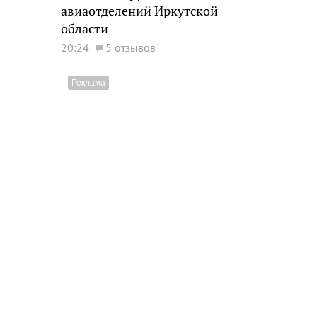
авиаотделений Иркутской
области
20:24
5 отзывов