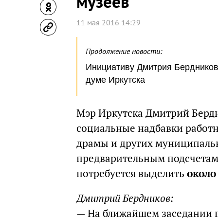
музеев
11 мая 2016 14:29
Продолжение новости:
Инициативу Дмитрия Бердников
думе Иркутска
Мэр Иркутска Дмитрий Бердн
социальные надбавки работн
драмы и других муниципаль
предварительным подсчетам,
потребуется выделить
около
Дмитрий Бердников:
— На ближайшем заседании г