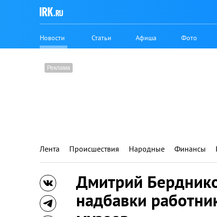
Новости
Статьи
Афиша
Фото
Лента
Происшествия
Народные
Финансы
Дмитрий Берднико
надбавки работни