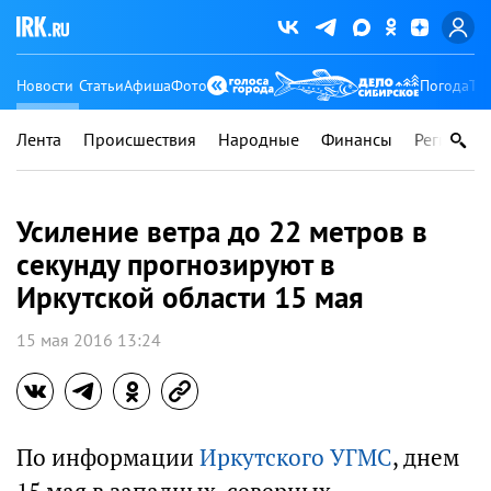
Новости
Статьи
Афиша
Фото
Погода
Ту
Лента
Происшествия
Народные
Финансы
Регионы
Усиление ветра до 22 метров в
секунду прогнозируют в
Иркутской области 15 мая
15 мая 2016 13:24
По информации
Иркутского УГМС
, днем