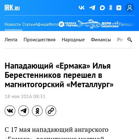
Новости
Статьи
Афиша
Фото
Погода
Ту
Лента
Происшествия
Народные
Финансы
Регионы
Нападающий «Ермака» Илья
Берестенников перешел в
магнитогорский «Металлург»
18 мая 2016 08:31
С 17 мая нападающий ангарского