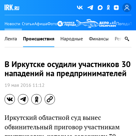
Новости
Статьи
Афиша
Фото
Погода
Ту
Лента
Происшествия
Народные
Финансы
Регионы
В Иркутске осудили участников 30
нападений на предпринимателей
19 мая 2016 11:12
Иркутский областной суд вынес
обвинительный приговор участникам