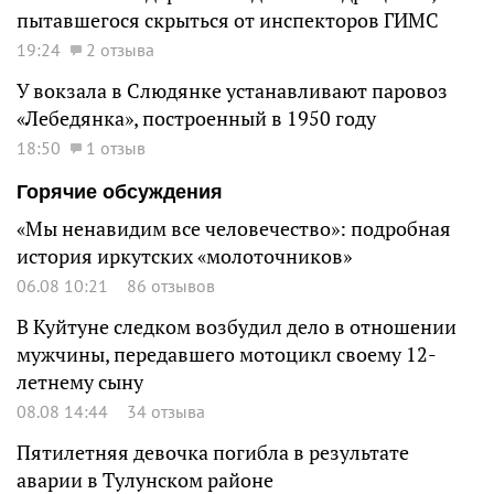
пытавшегося скрыться от инспекторов ГИМС
19:24
2 отзыва
У вокзала в Слюдянке устанавливают паровоз
«Лебедянка», построенный в 1950 году
18:50
1 отзыв
Горячие обсуждения
«Мы ненавидим все человечество»: подробная
история иркутских «молоточников»
06.08 10:21
86 отзывов
В Куйтуне следком возбудил дело в отношении
мужчины, передавшего мотоцикл своему 12-
летнему сыну
08.08 14:44
34 отзыва
Пятилетняя девочка погибла в результате
аварии в Тулунском районе