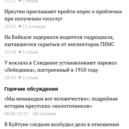
21:12
1 отзыв
Иркутян приглашают пройти опрос о проблемах
при получении госуслуг
20:15
13 отзывов
На Байкале задержали водителя гидроцикла,
пытавшегося скрыться от инспекторов ГИМС
19:24
1 отзыв
У вокзала в Слюдянке устанавливают паровоз
«Лебедянка», построенный в 1950 году
18:50
1 отзыв
Горячие обсуждения
«Мы ненавидим все человечество»: подробная
история иркутских «молоточников»
06.08 10:21
86 отзывов
В Куйтуне следком возбудил дело в отношении