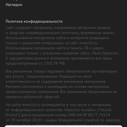
Наглядно
Политика конфиденциальности
Сайт содержит материалы, охраняемые авторским правом,
и средства индивидуализации (логотипы, фирменные знаки).
Использование материалов сайта в интернете разрешено
только с указанием гиперссылки на сайт www.irk.ru.
Использование материалов сайта в печати, ТВ и радио
разрешено только с указанием названия сайта «Твой Иркутск».
К нарушителям данного положения применяются все меры,
предусмотренные ст. 1301 ГК РФ.
Все рекламные товары подлежат обязательной сертификации,
все услуги - лицензированию. Редакция не несет
ответственности за содержание рекламных материалов.
Реклама изготовлена и размещена на основе материалов,
предоставленных заказчиком. Все рекламные предложения не
являются публичной офертой.
На сайте www.irk.ru размещаются в том числе и материалы
от информационного агентства «Иркутск онлайн» ("Irkutsk
Online") (регистрационный номер СМИ ИА № ФС77-74154
от 29 октября 2018 г., выдан Федеральной службой по надзору
в сфере связи, информационных технологий и массовых