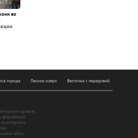
кони во
т
акции
оса города
Лесное озеро
Весточка с передовой
авторским правом,
ы, фирменные
а в интернете
ылки
риалов сайта