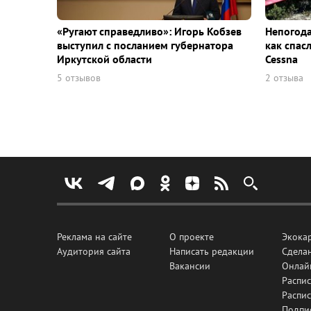
«Ругают справедливо»: Игорь Кобзев
Непогода
выступил с посланием губернатора
как спас
Иркутской области
Cessna
5 отзывов
2 отзыва
Реклама на сайте
О проекте
Экока
Аудитория сайта
Написать редакции
Сделан
Вакансии
Онлай
Распис
Распи
Подпи