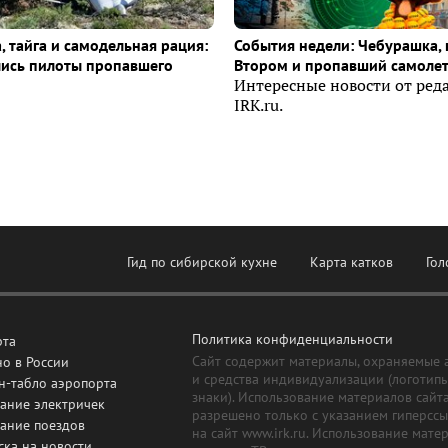
, тайга и самодельная рация:
События недели: Чебурашка, 
лись пилоты пропавшего
Втором и пропавший самоле
Интересные новости от ред
IRK.ru.
Гид по сибирской кухне
Карта катков
Гол
Политика конфиденциальности
рта
Сайт содержит материалы, охраняемые 
о в России
и средства индивидуализации (логотип
н-табло аэропорта
знаки). Использование материалов сайт
ание электричек
разрешено только с указанием гиперсс
сание поездов
на сайт www.irk.ru. Использование мате
ска на новости