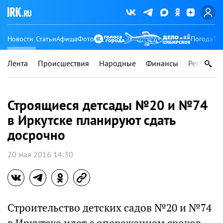
Новости
Статьи
Афиша
Фото
Погода
Ту
Лента
Происшествия
Народные
Финансы
Регионы
Строящиеся детсады №20 и №74
в Иркутске планируют сдать
досрочно
20 мая 2016 14:30
Строительство детских садов №20 и №74