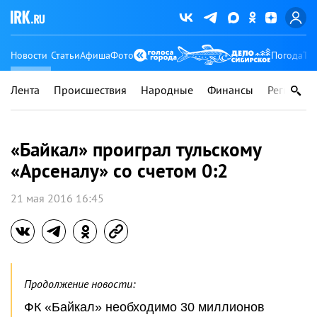
Новости
Статьи
Афиша
Фото
Погода
Ту
Лента
Происшествия
Народные
Финансы
Регионы
«Байкал» проиграл тульскому
«Арсеналу» со счетом 0:2
21 мая 2016 16:45
Продолжение новости:
ФК «Байкал» необходимо 30 миллионов