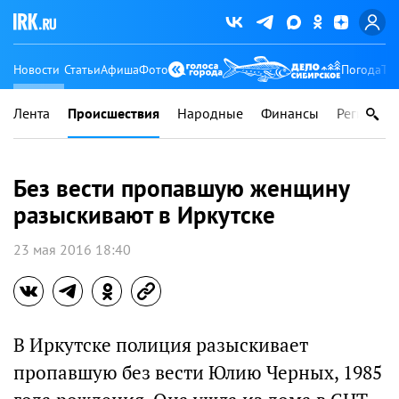
Новости
Статьи
Афиша
Фото
Погода
Ту
Лента
Происшествия
Народные
Финансы
Регионы
Без вести пропавшую женщину
разыскивают в Иркутске
23 мая 2016 18:40
В Иркутске полиция разыскивает
пропавшую без вести Юлию Черных, 1985