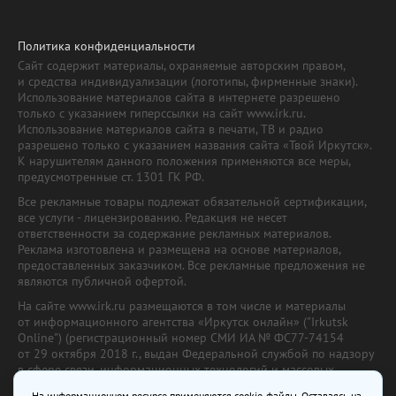
Политика конфиденциальности
Сайт содержит материалы, охраняемые авторским правом,
и средства индивидуализации (логотипы, фирменные знаки).
Использование материалов сайта в интернете разрешено
только с указанием гиперссылки на сайт www.irk.ru.
Использование материалов сайта в печати, ТВ и радио
разрешено только с указанием названия сайта «Твой Иркутск».
К нарушителям данного положения применяются все меры,
предусмотренные ст. 1301 ГК РФ.
Все рекламные товары подлежат обязательной сертификации,
все услуги - лицензированию. Редакция не несет
ответственности за содержание рекламных материалов.
Реклама изготовлена и размещена на основе материалов,
предоставленных заказчиком. Все рекламные предложения не
являются публичной офертой.
На сайте www.irk.ru размещаются в том числе и материалы
от информационного агентства «Иркутск онлайн» ("Irkutsk
Online") (регистрационный номер СМИ ИА № ФС77-74154
от 29 октября 2018 г., выдан Федеральной службой по надзору
в сфере связи, информационных технологий и массовых
коммуникаций) с соответствующей пометкой. Учредитель —
На информационном ресурсе применяются cookie-файлы. Оставаясь на