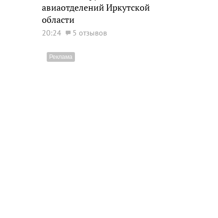
авиаотделений Иркутской
области
20:24
5 отзывов