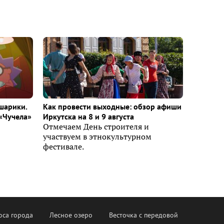
шарики.
Как провести выходные: обзор афиши
«Чучела»
Иркутска на 8 и 9 августа
Отмечаем День строителя и
участвуем в этнокультурном
фестивале.
оса города
Лесное озеро
Весточка с передовой