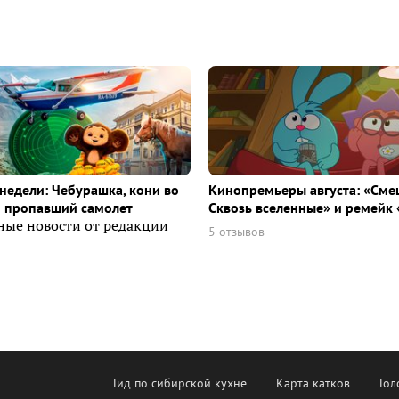
недели: Чебурашка, кони во
Кинопремьеры августа: «Сме
и пропавший самолет
Сквозь вселенные» и ремейк 
ные новости от редакции
5 отзывов
Гид по сибирской кухне
Карта катков
Гол