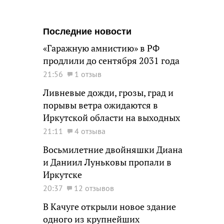
Последние новости
«Гаражную амнистию» в РФ
продлили до сентября 2031 года
21:56
1 отзыв
Ливневые дожди, грозы, град и
порывы ветра ожидаются в
Иркутской области на выходных
21:11
4 отзыва
Восьмилетние двойняшки Диана
и Даниил Луньковы пропали в
Иркутске
20:37
12 отзывов
В Качуге открыли новое здание
одного из крупнейших