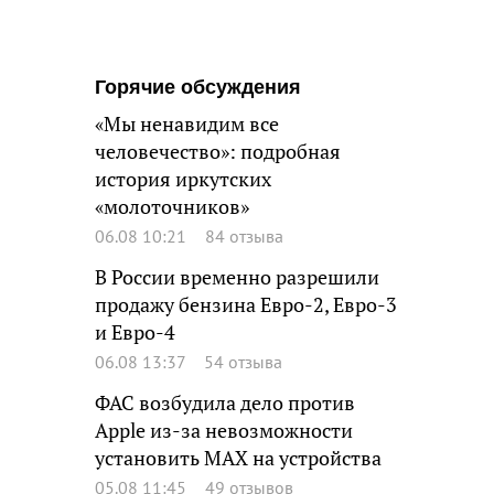
Горячие обсуждения
«Мы ненавидим все
человечество»: подробная
история иркутских
«молоточников»
06.08 10:21
84 отзыва
В России временно разрешили
продажу бензина Евро-2, Евро-3
и Евро-4
06.08 13:37
54 отзыва
ФАС возбудила дело против
Apple из-за невозможности
установить MAX на устройства
05.08 11:45
49 отзывов