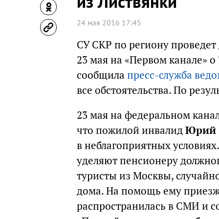
из Листвянки
24 мая 2016 17:45
СУ СКР по региону проведет
23 мая на «Первом канале» о
сообщила
пресс-служба ведо
все обстоятельства. По резу
23 мая на федеральном кана
что пожилой инвалид
Юрий 
в неблагоприятных условиях
уделяют пенсионеру должног
туристы из Москвы, случайн
дома. На помощь ему приез
распространилась в СМИ и с