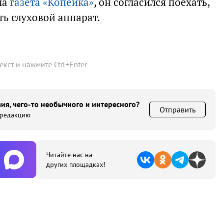
ла
газета «Копейка»
, он согласился поехать,
ь слуховой аппарат.
текст и нажмите
Ctrl
+
Enter
ия, чего-то необычного и интересного?
Отправить
 редакцию
Читайте нас на
других площадках!