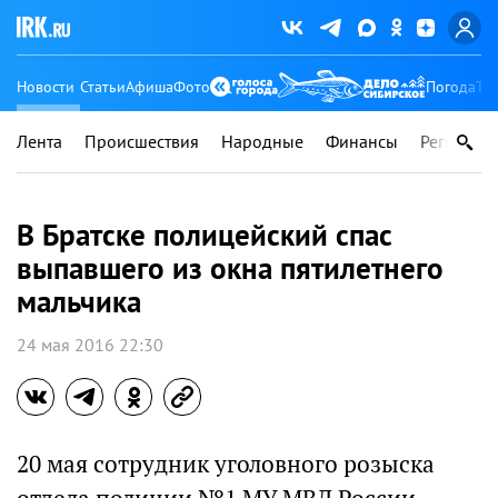
Новости
Статьи
Афиша
Фото
Погода
Ту
Лента
Происшествия
Народные
Финансы
Регионы
В Братске полицейский спас
выпавшего из окна пятилетнего
мальчика
24 мая 2016 22:30
20 мая сотрудник уголовного розыска