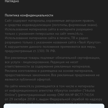
Наглядно
Политика конфиденциальности
Сайт содержит материалы, охраняемые авторским правом,
и средства индивидуализации (логотипы, фирменные знаки).
Использование материалов сайта в интернете разрешено
только с указанием гиперссылки на сайт www.irk.ru.
Использование материалов сайта в печати, ТВ и радио
разрешено только с указанием названия сайта «Твой Иркутск».
К нарушителям данного положения применяются все меры,
предусмотренные ст. 1301 ГК РФ.
Все рекламные товары подлежат обязательной сертификации,
все услуги - лицензированию. Редакция не несет
ответственности за содержание рекламных материалов.
Реклама изготовлена и размещена на основе материалов,
предоставленных заказчиком. Все рекламные предложения не
являются публичной офертой.
На сайте www.irk.ru размещаются в том числе и материалы
от информационного агентства «Иркутск онлайн» ("Irkutsk
Online") (регистрационный номер СМИ ИА № ФС77-74154
от 29 октября 2018 г., выдан Федеральной службой по надзору
в сфере связи, информационных технологий и массовых
коммуникаций) с соответствующей пометкой. Учредитель —