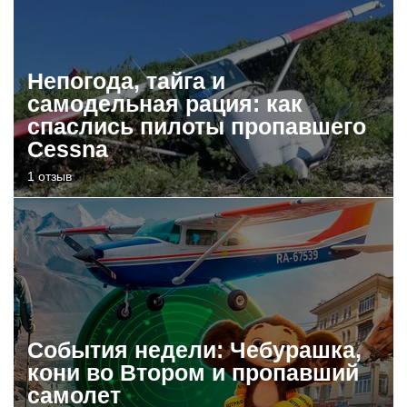
Непогода, тайга и
самодельная рация: как
спаслись пилоты пропавшего
Cessna
1 отзыв
События недели: Чебурашка,
кони во Втором и пропавший
самолет