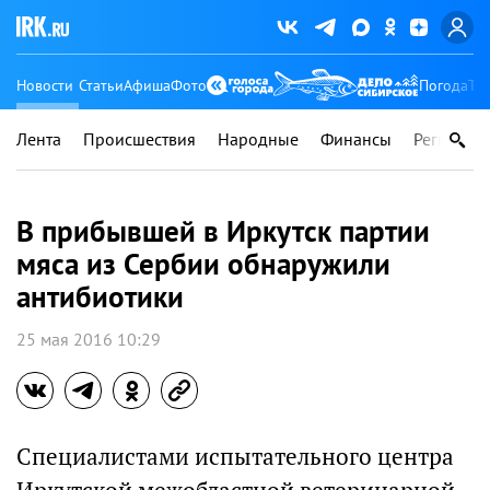
Новости
Статьи
Афиша
Фото
Погода
Ту
Лента
Происшествия
Народные
Финансы
Регионы
В прибывшей в Иркутск партии
мяса из Сербии обнаружили
антибиотики
25 мая 2016 10:29
Специалистами испытательного центра