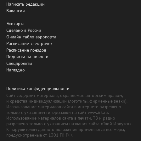
Написать редакции
Вакансии
Экокарта
Сделано в России
Онлайн-табло аэропорта
Расписание электричек
Расписание поездов
Подписка на новости
Спецпроекты
Наглядно
Политика конфиденциальности
Сайт содержит материалы, охраняемые авторским правом,
и средства индивидуализации (логотипы, фирменные знаки).
Использование материалов сайта в интернете разрешено
только с указанием гиперссылки на сайт www.irk.ru.
Использование материалов сайта в печати, ТВ и радио
разрешено только с указанием названия сайта «Твой Иркутск».
К нарушителям данного положения применяются все меры,
предусмотренные ст. 1301 ГК РФ.