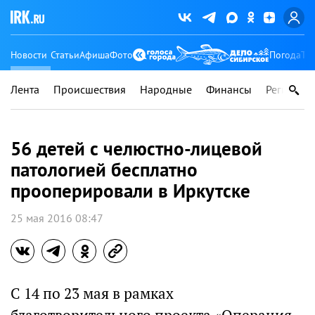
Новости
Статьи
Афиша
Фото
Погода
Ту
Лента
Происшествия
Народные
Финансы
Регионы
56 детей с челюстно-лицевой
патологией бесплатно
прооперировали в Иркутске
25 мая 2016 08:47
С 14 по 23 мая в рамках