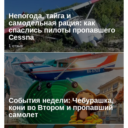
Непогода, тайга и
самодельная рация: как
спаслись пилоты пропавшего
Cessna
1 отзыв
События недели: Чебурашка,
кони во Втором и пропавший
самолет