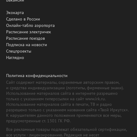
Экокарта
Сделано в России
Онлайн-табло аэропорта
Расписание электричек
Расписание поездов
Подписка на новости
Спецпроекты
Наглядно
Политика конфиденциальности
Сайт содержит материалы, охраняемые авторским правом,
и средства индивидуализации (логотипы, фирменные знаки).
Использование материалов сайта в интернете разрешено
только с указанием гиперссылки на сайт www.irk.ru.
Использование материалов сайта в печати, ТВ и радио
разрешено только с указанием названия сайта «Твой Иркутск».
К нарушителям данного положения применяются все меры,
предусмотренные ст. 1301 ГК РФ.
Все рекламные товары подлежат обязательной сертификации,
все услуги - лицензированию. Редакция не несет