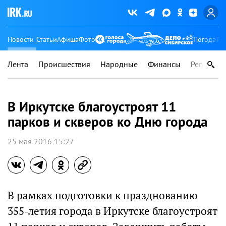
Новости
Статьи
Афиша
Фото
Погода
Ту
Лента
Происшествия
Народные
Финансы
Регионы
В Иркутске благоустроят 11
парков и скверов ко Дню города
25 мая 2016 15:27
В рамках подготовки к празднованию
355-летия города в Иркутске благоустроят