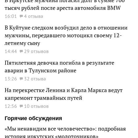
В Иркутске мужчина погасил долг в сумме 700
тысяч рублей после ареста автомобиля BMW
16:01
4 отзыва
В Куйтуне следком возбудил дело в отношении
мужчины, передавшего мотоцикл своему 12-
летнему сыну
14:44
29 отзывов
Пятилетняя девочка погибла в результате
аварии в Тулунском районе
13:26
32 отзыва
На перекрестке Ленина и Карла Маркса ведут
капремонт трамвайных путей
12:56
10 отзывов
Горячие обсуждения
«Мы ненавидим все человечество»: подробная
история иркутских «молоточников»